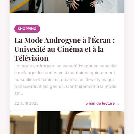
SHOPPING
La Mode Androgyne à l'Écran :
Unisexité au Cinéma et à la
Télévision
La mode androgyne se caractérise par sa capacité
à mélanger les codes vestimentaires typiquement
masculins et féminins, créant ainsi des styles qui
transcendent les genres. Contrairement à la mode
str...
22 avril 2025
5 min de lecture →