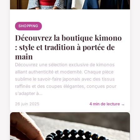
SHOPPING
Découvrez la boutique kimono
: style et tradition à portée de
main
Découvrez une sélection exclusive de kimonos
alliant authenticité et modernité. Chaque pièce
sublime le savoir-faire japonais avec des tissus
raffinés et des coupes élégantes, conçues pour
s'adapter à...
26 juin 2025
4 min de lecture →