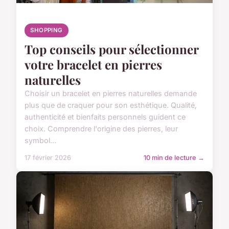
SHOPPING
Top conseils pour sélectionner
votre bracelet en pierres
naturelles
Choisir un bracelet en pierres naturelles demande
plus que de craquer pour son esthétique. Qualité,
authenticité et bienfaits personnels guident ce
choix. Comprendre l'origine des pierres, leur
symbol...
17 février 2026
10 min de lecture →